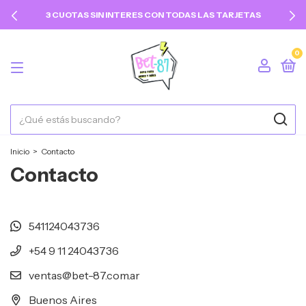
3 CUOTAS SIN INTERES CON TODAS LAS TARJETAS
0
Inicio
>
Contacto
Contacto
541124043736
+54 9 11 24043736
ventas@bet-87.com.ar
Buenos Aires