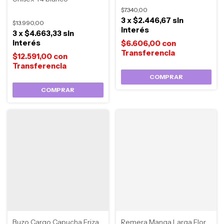
$7.340,00
3
x
$2.446,67
sin
$13.990,00
interés
3
x
$4.663,33
sin
interés
$6.606,00
con
$12.591,00
con
COMPRAR
COMPRAR
Buzo Cargo Capucha Friza
Remera Manga Larga Flor