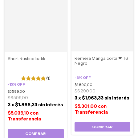
Remera Manga corta ❤ T6
Short Rustico batik
Negro
-
6
%
OFF
(1)
-
15
%
OFF
$5.890,00
$6.290,00
$5.599,00
$6.599,00
3
x
$1.963,33
sin interés
3
x
$1.866,33
sin interés
$5.301,00
con
$5.039,10
con
COMPRAR
COMPRAR