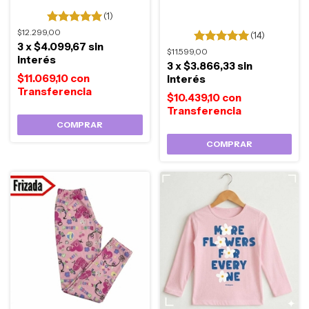
(1)
$12.299,00
(14)
3
x
$4.099,67
sin
$11.599,00
interés
3
x
$3.866,33
sin
$11.069,10
con
interés
$10.439,10
con
COMPRAR
COMPRAR