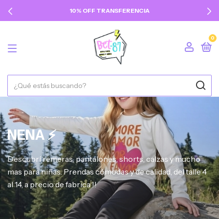
10% OFF TRANSFERENCIA
0
NENA ⚡
Descubrí remeras, pantalones, shorts, calzas y mucho
mas para niñas. Prendas cómodas y de calidad, del talle 4
al 14, a precio de fabrica !!