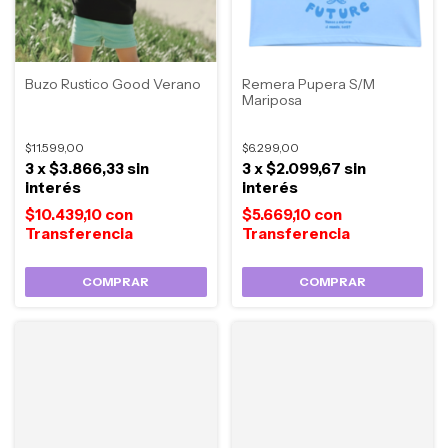
Buzo Rustico Good Verano
Remera Pupera S/M
Mariposa
$11.599,00
$6.299,00
3
x
$3.866,33
sin
3
x
$2.099,67
sin
interés
interés
$10.439,10
con
$5.669,10
con
COMPRAR
COMPRAR