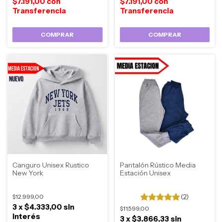
$7.191,00
con
$7.191,00
con
COMPRAR
COMPRAR
Canguro Unisex Rustico
Pantalón Rústico Media
New York
Estación Unisex
$12.999,00
(2)
3
x
$4.333,00
sin
$11.599,00
interés
3
x
$3.866,33
sin