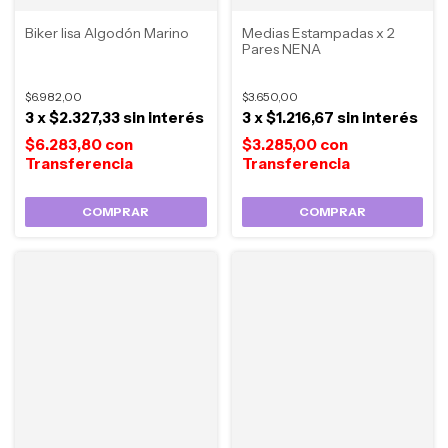
Biker lisa Algodón Marino
Medias Estampadas x 2
Pares NENA
$6.982,00
$3.650,00
3
x
$2.327,33
sin interés
3
x
$1.216,67
sin interés
$6.283,80
con
$3.285,00
con
COMPRAR
COMPRAR