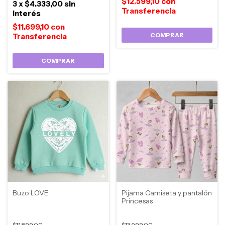
$12.599,10
con
3
x
$4.333,00
sin
interés
$11.699,10
con
COMPRAR
COMPRAR
Buzo LOVE
Pijama Camiseta y pantalón
Princesas
$11.899,00
$13.999,00