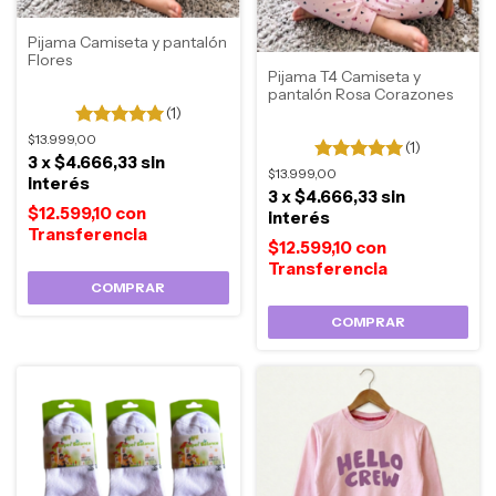
Pijama Camiseta y pantalón
Flores
Pijama T4 Camiseta y
pantalón Rosa Corazones
(1)
$13.999,00
(1)
3
x
$4.666,33
sin
$13.999,00
interés
3
x
$4.666,33
sin
$12.599,10
con
interés
$12.599,10
con
COMPRAR
COMPRAR