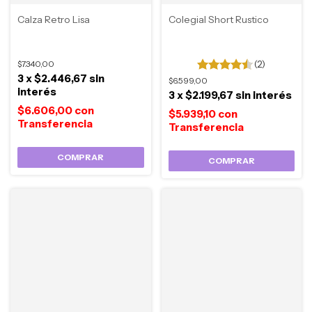
Calza Retro Lisa
Colegial Short Rustico
$7.340,00
(2)
3
x
$2.446,67
sin
$6.599,00
interés
3
x
$2.199,67
sin interés
$6.606,00
con
$5.939,10
con
COMPRAR
COMPRAR