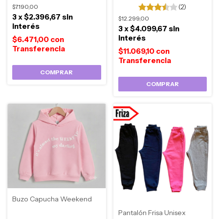
$7.190,00
(2)
3
x
$2.396,67
sin
$12.299,00
interés
3
x
$4.099,67
sin
interés
$6.471,00
con
$11.069,10
con
COMPRAR
COMPRAR
Buzo Capucha Weekend
Pantalón Frisa Unisex