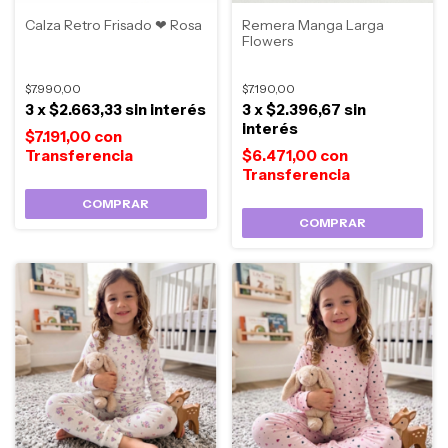
Calza Retro Frisado ❤ Rosa
Remera Manga Larga
Flowers
$7.990,00
$7.190,00
3
x
$2.663,33
sin interés
3
x
$2.396,67
sin
interés
$7.191,00
con
$6.471,00
con
COMPRAR
COMPRAR