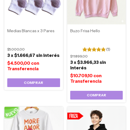
Medias Blancas x 3 Pares
Buzo Frisa Hello
$5.000,00
(1)
3
x
$1.666,67
sin interés
$11.899,00
3
x
$3.966,33
sin
$4.500,00
con
interés
$10.709,10
con
COMPRAR
COMPRAR