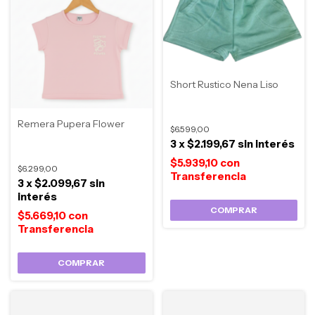
Short Rustico Nena Liso
Remera Pupera Flower
$6.599,00
3
x
$2.199,67
sin interés
$5.939,10
con
$6.299,00
3
x
$2.099,67
sin
interés
COMPRAR
$5.669,10
con
COMPRAR