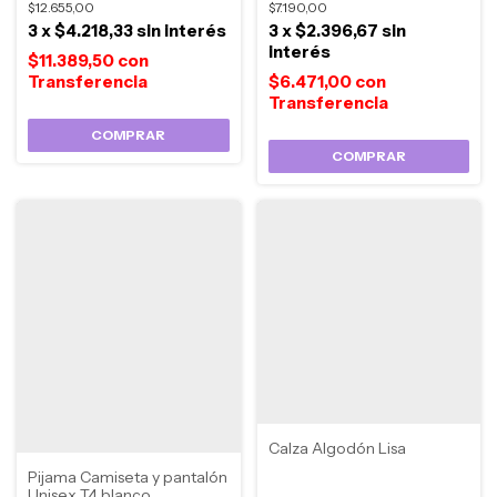
$7.190,00
$12.655,00
3
x
$2.396,67
sin
3
x
$4.218,33
sin interés
interés
$11.389,50
con
$6.471,00
con
COMPRAR
COMPRAR
Calza Algodón Lisa
Pijama Camiseta y pantalón
Unisex T4 blanco