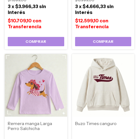
3
x
$3.966,33
sin
3
x
$4.666,33
sin
interés
interés
$10.709,10
con
$12.599,10
con
COMPRAR
COMPRAR
Remera manga Larga
Buzo Times canguro
Perro Salchicha