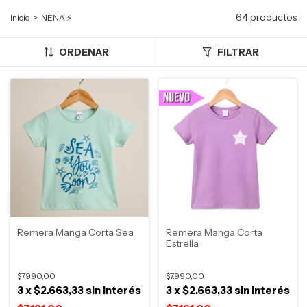
64 productos
Inicio
>
NENA ⚡
ORDENAR
FILTRAR
Remera Manga Corta Sea
Remera Manga Corta
Estrella
$7.990,00
$7.990,00
3
x
$2.663,33
sin interés
3
x
$2.663,33
sin interés