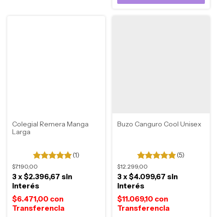
Colegial Remera Manga
Buzo Canguro Cool Unisex
Larga
(1)
(5)
$7.190,00
$12.299,00
3
x
$2.396,67
sin
3
x
$4.099,67
sin
interés
interés
$6.471,00
con
$11.069,10
con