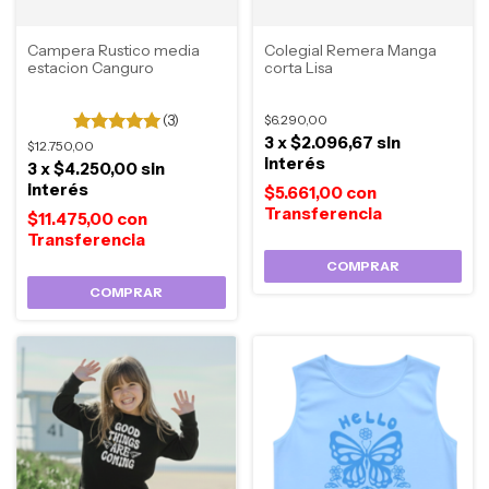
Campera Rustico media
Colegial Remera Manga
estacion Canguro
corta Lisa
(3)
$6.290,00
3
x
$2.096,67
sin
$12.750,00
interés
3
x
$4.250,00
sin
interés
$5.661,00
con
$11.475,00
con
COMPRAR
COMPRAR