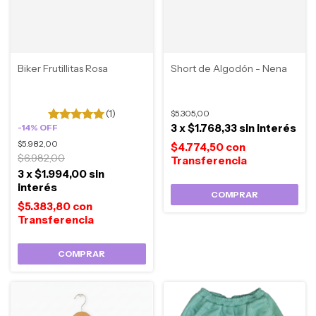
Biker Frutillitas Rosa
Short de Algodón - Nena
(1)
$5.305,00
3
x
$1.768,33
sin interés
-
14
%
OFF
$5.982,00
$4.774,50
con
$6.982,00
3
x
$1.994,00
sin
interés
COMPRAR
$5.383,80
con
COMPRAR