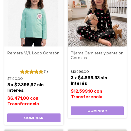
Remera M/L Logo Corazón
Pijama Camiseta y pantalón
Cerezas
(1)
$13.999,00
3
x
$4.666,33
sin
$7.190,00
interés
3
x
$2.396,67
sin
interés
$12.599,10
con
$6.471,00
con
COMPRAR
COMPRAR