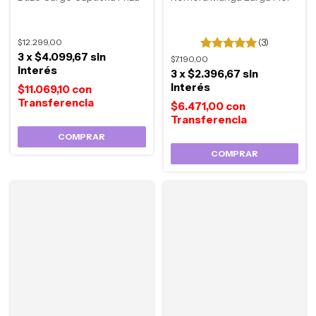
$12.299,00
(3)
3
x
$4.099,67
sin
$7.190,00
interés
3
x
$2.396,67
sin
interés
$11.069,10
con
$6.471,00
con
COMPRAR
COMPRAR