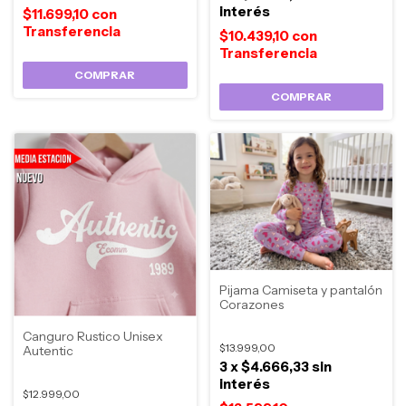
interés
$11.699,10
con
$10.439,10
con
COMPRAR
COMPRAR
Pijama Camiseta y pantalón
Corazones
Canguro Rustico Unisex
$13.999,00
Autentic
3
x
$4.666,33
sin
interés
$12.999,00