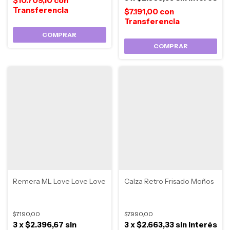
$10.709,10
con
$7.191,00
con
COMPRAR
COMPRAR
Remera ML Love Love Love
Calza Retro Frisado Moños
$7.190,00
$7.990,00
3
x
$2.396,67
sin
3
x
$2.663,33
sin interés