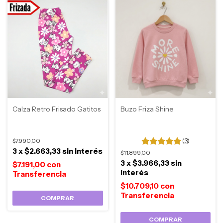
Calza Retro Frisado Gatitos
Buzo Friza Shine
$7.990,00
(3)
3
x
$2.663,33
sin interés
$11.899,00
3
x
$3.966,33
sin
$7.191,00
con
interés
$10.709,10
con
COMPRAR
COMPRAR