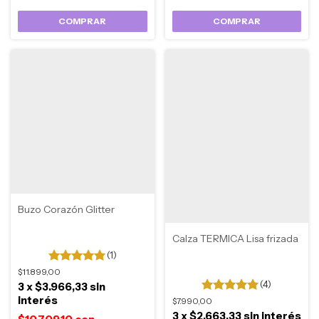
COMPRAR
COMPRAR
Buzo Corazón Glitter
Calza TERMICA Lisa frizada
(1)
$11.899,00
(4)
3
x
$3.966,33
sin
interés
$7.990,00
3
x
$2.663,33
sin interés