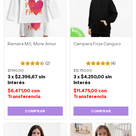
Remera M/L More Amor
Campera Friza Canguro
(2)
(4)
$7.190,00
$12.750,00
3
x
$2.396,67
sin
3
x
$4.250,00
sin
interés
interés
$6.471,00
con
$11.475,00
con
COMPRAR
COMPRAR