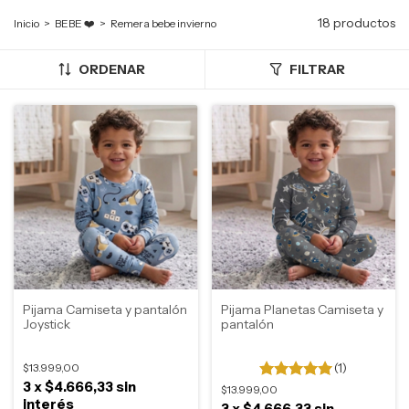
18 productos
Inicio
>
BEBE ❤️
>
Remera bebe invierno
ORDENAR
FILTRAR
Pijama Camiseta y pantalón
Pijama Planetas Camiseta y
Joystick
pantalón
$13.999,00
(1)
3
x
$4.666,33
sin
$13.999,00
interés
3
x
$4.666,33
sin