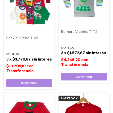
Remera Viborita T1 T2
Pack X3 Bebe T1 ML
$4.718,00
3
x
$1.572,67
sin interés
$11.339,00
3
x
$3.779,67
sin interés
$4.246,20
con
$10.205,10
con
COMPRAR
COMPRAR
SIN STOCK