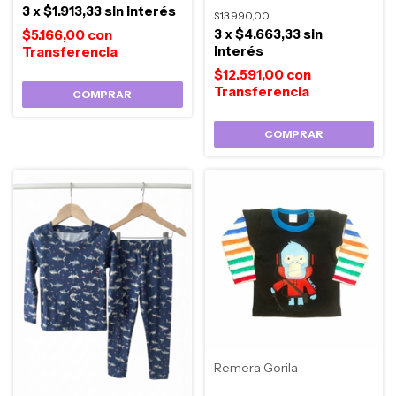
3
x
$1.913,33
sin interés
$13.990,00
3
x
$4.663,33
sin
$5.166,00
con
interés
$12.591,00
con
COMPRAR
COMPRAR
Remera Gorila