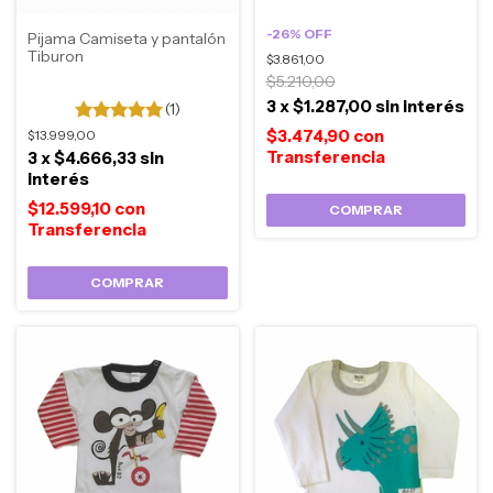
-
26
%
OFF
Pijama Camiseta y pantalón
Tiburon
$3.861,00
$5.210,00
3
x
$1.287,00
sin interés
(1)
$3.474,90
con
$13.999,00
3
x
$4.666,33
sin
interés
$12.599,10
con
COMPRAR
COMPRAR