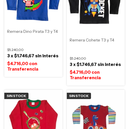
Remera Dino Pirata T3 y T4
Remera Cohete T3 y T4
$5.240,00
3
x
$1.746,67
sin interés
$5.240,00
$4.716,00
con
3
x
$1.746,67
sin interés
$4.716,00
con
SIN STOCK
SIN STOCK