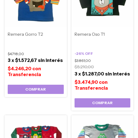
Remera Gorro T2
Remera Oso T1
-
26
%
OFF
$4.718,00
3
x
$1.572,67
sin interés
$3.861,00
$5.210,00
$4.246,20
con
3
x
$1.287,00
sin interés
$3.474,90
con
COMPRAR
COMPRAR