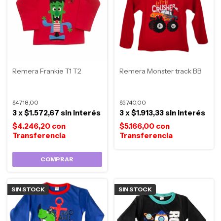
Remera Frankie T1 T2
Remera Monster track BB
$4.718,00
$5.740,00
3
x
$1.572,67
sin interés
3
x
$1.913,33
sin interés
$4.246,20
con
$5.166,00
con
COMPRAR
SIN STOCK
SIN STOCK