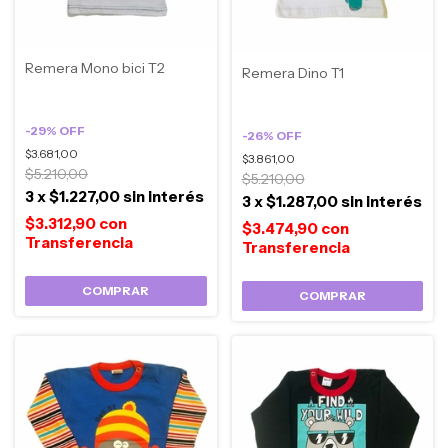
Remera Mono bici T2
Remera Dino T1
-
29
%
OFF
-
26
%
OFF
$3.681,00
$3.861,00
$5.210,00
$5.210,00
3
x
$1.227,00
sin interés
3
x
$1.287,00
sin interés
$3.312,90
con
$3.474,90
con
COMPRAR
COMPRAR