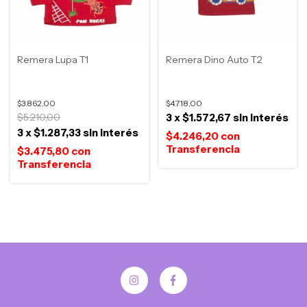
Remera Lupa T1
Remera Dino Auto T2
$3.862,00
$4.718,00
$5.210,00
3
x
$1.572,67
sin interés
3
x
$1.287,33
sin interés
$4.246,20
con
$3.475,80
con