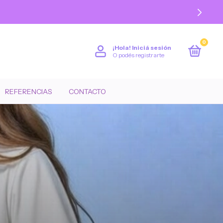
0
¡Hola!
Iniciá sesión
O podés registrarte
REFERENCIAS
CONTACTO