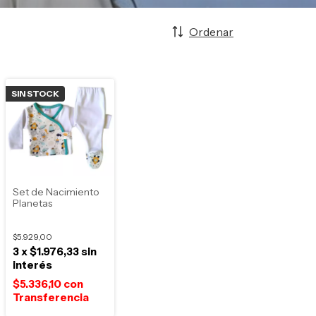
Ordenar
SIN STOCK
Set de Nacimiento
Planetas
$5.929,00
3
x
$1.976,33
sin
interés
$5.336,10
con