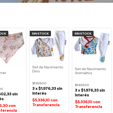
TOCK
SIN STOCK
SIN STOCK
Set de Nacimiento
Set de Nacimiento
Dino
nas
Animalitos
$5.929,00
$5.929,00
3
x
$1.976,33
sin
,00
3
x
$1.976,33
sin
interés
602,33
sin
interés
és
$5.336,10
con
$5.336,10
con
26,30
con