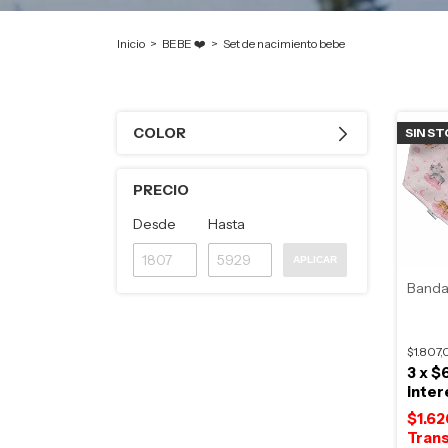
Inicio
>
BEBE ❤️
>
Set de nacimiento bebe
COLOR
SIN S
PRECIO
Desde
Hasta
APLICAR
Banda
$1.807
3
x
$
inter
$1.6