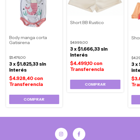
Short BB Rustico
Body manga corta
Sho
Gatisirena
$4.999,00
3
x
$1.666,33
sin
interés
$5.476,00
$4.2
$4.499,10
con
3
x
$1.825,33
sin
3
x
interés
int
$4.928,40
con
$3.
COMPRAR
COMPRAR