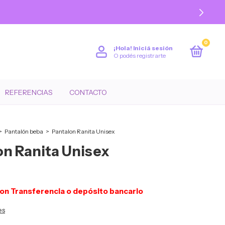
0
¡Hola!
Iniciá sesión
O podés registrarte
REFERENCIAS
CONTACTO
>
Pantalón beba
>
Pantalon Ranita Unisex
on Ranita Unisex
on
Transferencia o depósito bancario
es