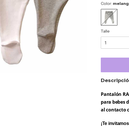
Color:
melang
Talle
Descripci
Pantalón RAN
para bebes d
al contacto c
¡Te invitamos 