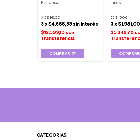
x T1
Princesas
Lisos
$13.999,00
$5.943,00
7
sin interés
3
x
$4.666,33
sin interés
3
x
$1.981,0
on
$12.599,10
con
$5.348,70
c
R
COMPRAR
COMPRAR
CATEGORÍAS