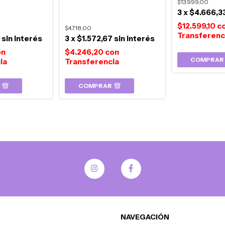
$13.999,00
3
x
$4.666,3
$12.599,10
c
$4.718,00
0
sin interés
3
x
$1.572,67
sin interés
on
$4.246,20
con
COMPRAR
COMPRAR
NAVEGACIÓN