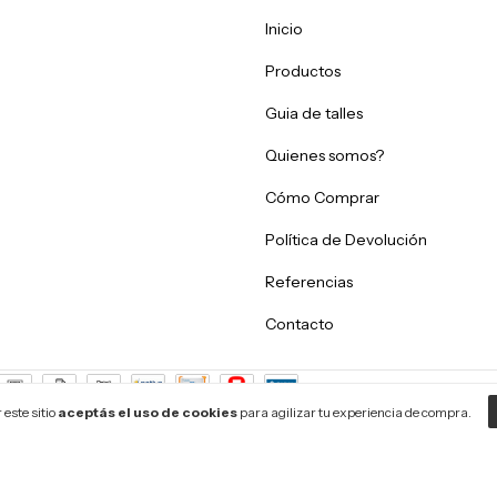
Inicio
Productos
Guia de talles
Quienes somos?
Cómo Comprar
Política de Devolución
Referencias
Contacto
este sitio
aceptás el uso de cookies
para agilizar tu experiencia de compra.
83 - 2026. Todos los derechos reservados.
.
/
Botón de arrepentimiento