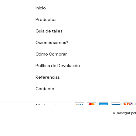
Inicio
Productos
Guia de talles
Quienes somos?
Cómo Comprar
Política de Devolución
Referencias
Contacto
Medios de pago
Al navegar por 
Copyright Bet87 | De la fábrica directo a tu casa. - 273169485
Defensa de las y los consumidores. Para reclamos
ingresá acá