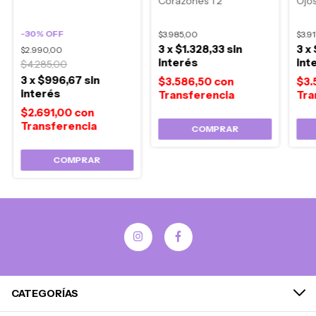
Corazones T2
Ojos
-
30
%
OFF
$3.985,00
$3.9
3
x
$1.328,33
sin
3
x
$2.990,00
interés
int
$4.285,00
3
x
$996,67
sin
$3.586,50
con
$3.
interés
$2.691,00
con
COMPRAR
COMPRAR
CATEGORÍAS