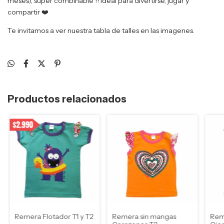
meses), super combinable !! Ideal para divertirse, jugar y
compartir ❤️
Te invitamos a ver nuestra tabla de talles en las imagenes.
Productos relacionados
Remera Flotador T1 y T2
Remera sin mangas
Rem