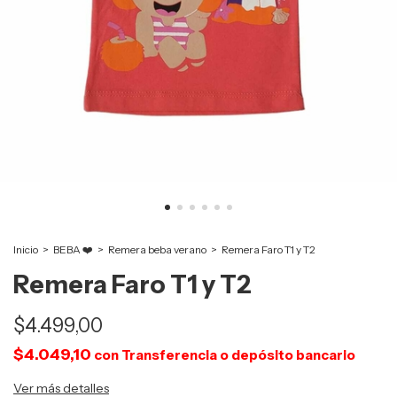
Inicio
>
BEBA ❤️
>
Remera beba verano
>
Remera Faro T1 y T2
Remera Faro T1 y T2
$4.499,00
$4.049,10
con
Transferencia o depósito bancario
Ver más detalles