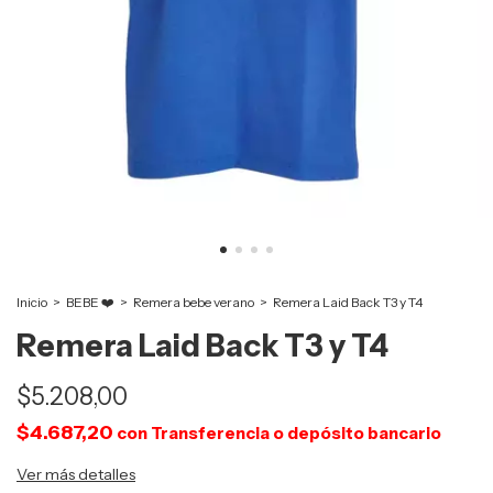
Inicio
>
BEBE ❤️
>
Remera bebe verano
>
Remera Laid Back T3 y T4
Remera Laid Back T3 y T4
$5.208,00
$4.687,20
con
Transferencia o depósito bancario
Ver más detalles