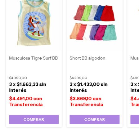
Musculosa Tigre Surf BB
Short BB algodon
Mus
$4.990,00
$4.299,00
$4.9
3
x
$1.663,33
sin
3
x
$1.433,00
sin
3
x
interés
interés
int
$4.491,00
con
$3.869,10
con
$4.
COMPRAR
COMPRAR