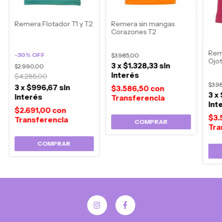
Remera Flotador T1 y T2
Remera sin mangas
Corazones T2
Rem
-
30
%
OFF
$3.985,00
Ojot
3
x
$1.328,33
sin
$2.990,00
interés
$4.285,00
$3.9
3
x
$996,67
sin
$3.586,50
con
3
x
interés
int
$2.691,00
con
$3.
COMPRAR
COMPRAR