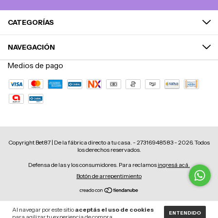
CATEGORÍAS
NAVEGACIÓN
Medios de pago
Copyright Bet87 | De la fábrica directo a tu casa. - 27316948583 - 2026. Todos
los derechos reservados.
Defensa de las y los consumidores. Para reclamos
ingresá acá.
Botón de arrepentimiento
Al navegar por este sitio
aceptás el uso de cookies
ENTENDIDO
para agilizar tu experiencia de compra.